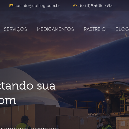
contato@cbtilog.com.br
+55 (11) 97605-7913
SERVIÇOS
MEDICAMENTOS
RASTREIO
BLOG
ctando sua
com
e remessa expressa