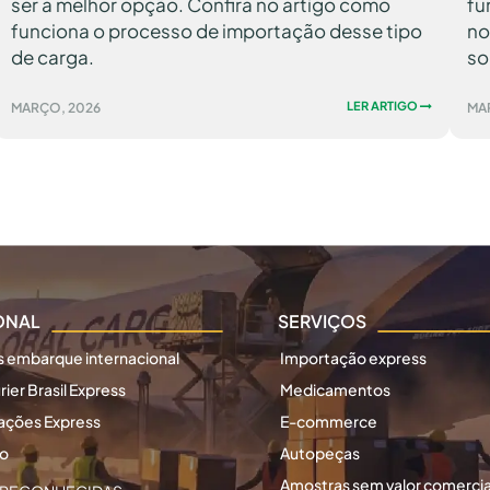
ser a melhor opção. Confira no artigo como
fu
funciona o processo de importação desse tipo
no
de carga.
so
LER ARTIGO
MARÇO, 2026
MA
IONAL
SERVIÇOS
 embarque internacional
Importação express
ier Brasil Express
Medicamentos
ações Express
E-commerce
co
Autopeças
Amostras sem valor comercia