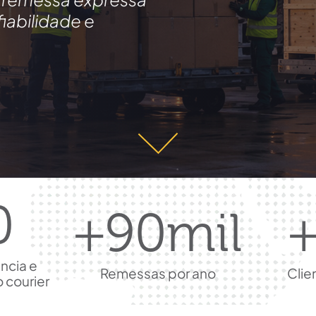
fiabilidade e
0
+
90
mil
ência
e
Remessas por ano
Clie
 courier