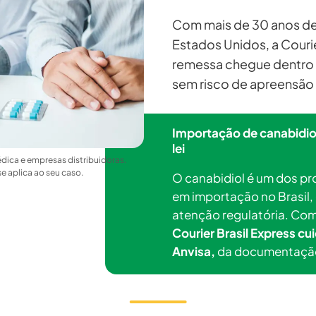
Com mais de 30 anos de 
Estados Unidos, a Courie
remessa chegue dentro d
sem risco de apreensão 
Importação de canabidiol
lei
ica e empresas distribuidoras.
e aplica ao seu caso.
O canabidiol é um dos p
em importação no Brasil,
atenção regulatória. Co
Courier Brasil Express cu
Anvisa,
da documentação