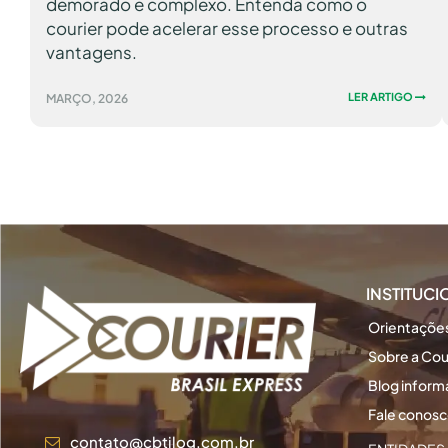
demorado e complexo. Entenda como o
courier pode acelerar esse processo e outras
vantagens.
LER ARTIGO
MARÇO, 2026
INSTITUC
Orientações
Sobre a Cour
Blog inform
Fale conos
contato@cbtilog.com.br