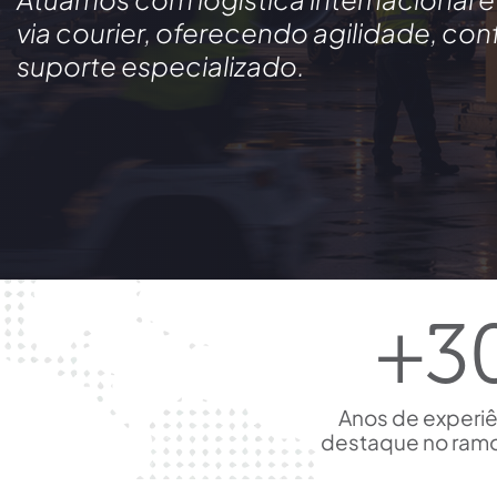
via courier, oferecendo agilidade, con
suporte especializado.
+
3
Anos de experi
destaque no ramo