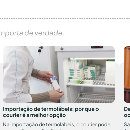
importa de verdade.
Importação de termolábeis: por que o
De
courier é a melhor opção
oc
Na importação de termolábeis, o courier pode
Sa