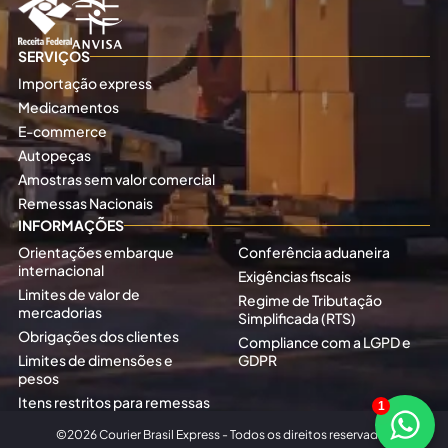
SERVIÇOS
Importação express
Medicamentos
E-commerce
Autopeças
Amostras sem valor comercial
Remessas Nacionais
INFORMAÇÕES
Orientações embarque
Conferência aduaneira
internacional
Exigências fiscais
Limites de valor de
Regime de Tributação
mercadorias
Simplificada (RTS)
Obrigações dos clientes
Compliance com a LGPD e
Limites de dimensões e
GDPR
pesos
Itens restritos para remessas
1
©2026 Courier Brasil Express - Todos os direitos reservados